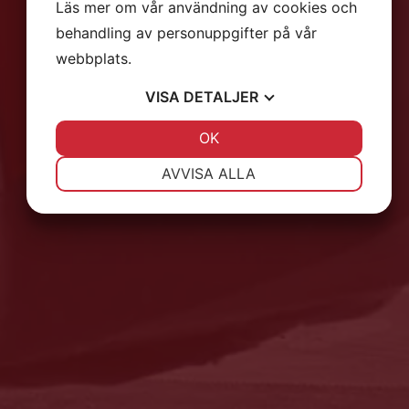
Läs mer om vår användning av cookies och
behandling av personuppgifter på vår
webbplats.
VISA
DETALJER
JA
NEJ
OK
JA
NEJ
NÖDVÄNDIG
INSTÄLLNINGAR
AVVISA ALLA
JA
NEJ
JA
NEJ
MARKNADSFÖRING
STATISTIK