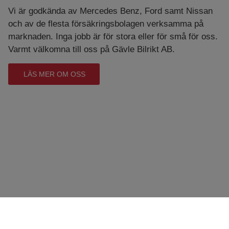
Vi är godkända av Mercedes Benz, Ford samt Nissan
och av de flesta försäkringsbolagen verksamma på
marknaden. Inga jobb är för stora eller för små för oss.
Varmt välkomna till oss på Gävle Bilrikt AB.
LÄS MER OM OSS