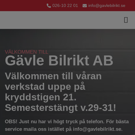
026-10 22 01
info@gavlebilrikt.se
Jobba h
Kontakta oss
Nya lo
VÄLKOMMEN TILL
Gävle Bilrikt AB
Välkommen till våran
verkstad uppe på
kryddstigen 21.
Semesterstängt v.29-31!
OBS! Just nu har vi högt tryck på telefon. För bästa
service maila oss istället på
info@gavlebilrikt.se
.