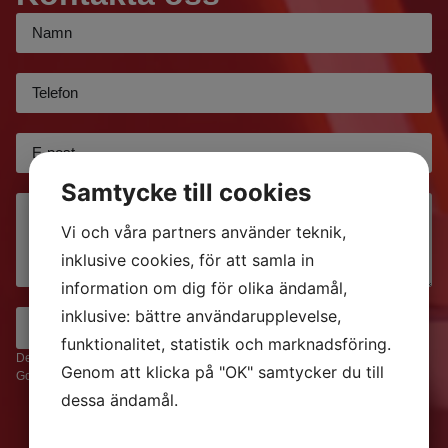
Samtycke till cookies
Vi och våra partners använder teknik,
inklusive cookies, för att samla in
information om dig för olika ändamål,
inklusive: bättre användarupplevelse,
SKICKA
funktionalitet, statistik och marknadsföring.
Den här webbplatsen är skyddad av reCAPTCHA och
Genom att klicka på "OK" samtycker du till
Google
Sekretesspolicy
och
Användarvillkor
gäller.
dessa ändamål.