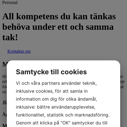
Personal
All kompetens du kan tänkas
behöva under ett och samma
tak!
Kontakta oss
Möt teamet bakom Gävle Bilrikt
Samtycke till cookies
Hos
oss
är
det
människorna
som
gör
skillnaden.
Vårt
team
består
av
erfarna
och
engagerade
medarbetare
som
tillsammans
ser
till
att
varje
Vi och våra partners använder teknik,
fordon
som
lämnar
verkstaden
håller
högsta
kvalitet –
både
i
resultat
inklusive cookies, för att samla in
och
bemötande.
information om dig för olika ändamål,
Jimmy Ilou
inklusive: bättre användarupplevelse,
Ägare, VD/Bilplåtslagare
funktionalitet, statistik och marknadsföring.
Genom att klicka på "OK" samtycker du till
Maximilian Bernats