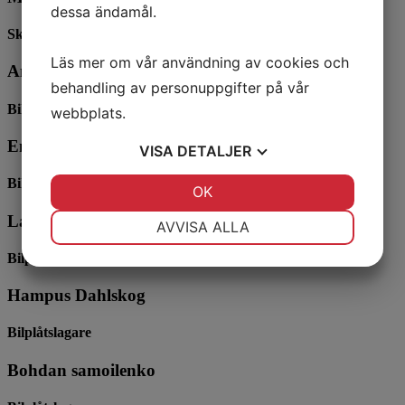
dessa ändamål.
Skador, planerare /
maximilianbernats@gavlebilrikt.se
Läs mer om vår användning av cookies och
Anders Manneck
behandling av personuppgifter på vår
Bilplastreparatör/Mekaniker
webbplats.
Emil Mattsson
VISA
DETALJER
Bilplåtslagare
JA
NEJ
OK
JA
NEJ
NÖDVÄNDIG
INSTÄLLNINGAR
Lars Åsblom
AVVISA ALLA
JA
NEJ
JA
NEJ
Bilplåtslagare
MARKNADSFÖRING
STATISTIK
Hampus Dahlskog
Bilplåtslagare
Bohdan samoilenko