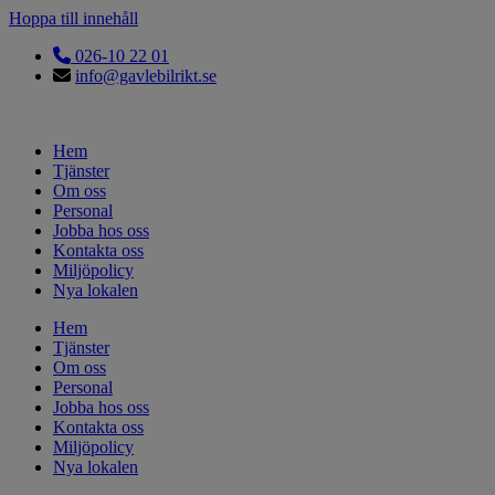
Hoppa till innehåll
026-10 22 01
info@gavlebilrikt.se
Hem
Tjänster
Om oss
Personal
Jobba hos oss
Kontakta oss
Miljöpolicy
Nya lokalen
Hem
Tjänster
Om oss
Personal
Jobba hos oss
Kontakta oss
Miljöpolicy
Nya lokalen