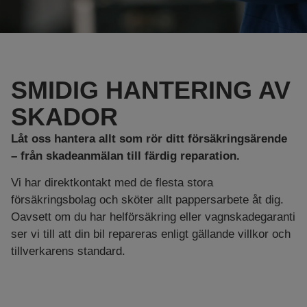
SMIDIG HANTERING AV
SKADOR
Låt
oss
hantera
allt
som
rör
ditt
försäkringsärende
–
från
skadeanmälan
till
färdig
reparation.
Vi
har
direktkontakt
med
de
flesta
stora
försäkringsbolag
och
sköter
allt
pappersarbete
åt
dig.
Oavsett
om
du
har
helförsäkring
eller
vagnskadegaranti
ser
vi
till
att
din
bil
repareras
enligt
gällande
villkor
och
tillverkarens
standard.