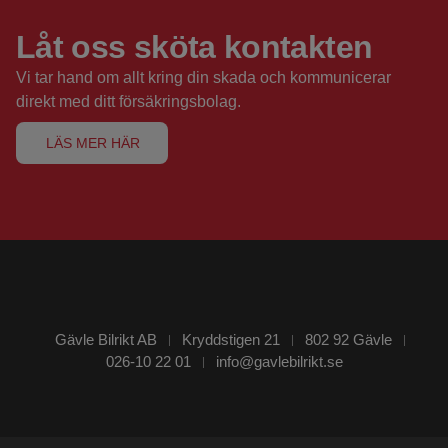
Låt oss sköta kontakten
Vi
tar
hand
om
allt
kring
din
skada
och
kommunicerar
direkt
med
ditt
försäkringsbolag.
LÄS MER HÄR
Gävle Bilrikt AB
​​​​​​​Kryddstigen 21
802 92 Gävle
026-10 22 01
info@gavlebilrikt.se